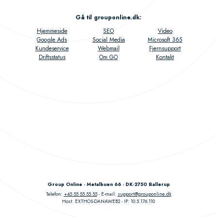
Gå til grouponline.dk
:
Hjemmeside
SEO
Video
Google Ads
Social Media
Microsoft 365
Kundeservice
Webmail
Fjernsupport
Driftsstatus
Om GO
Kontakt
Group Online - Metalbuen 66 - DK-2750 Ballerup
Telefon:
+45 55 55 55 55
E-mail:
support@grouponline.dk
Host: EXTHOS-DANAWEB2
IP: 10.5.176.110